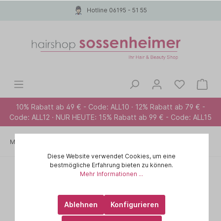
Hotline 06195 - 51 55
10% Rabatt ab 49 € - Code: ALL10 · 12% Rabatt ab 79 € -
Code: ALL12 · NUR HEUTE: 15% Rabatt ab 99 € - Code: ALL15
Marken A-Z
PAUL MITCHELL
Bürsten / Kämme
Diese Website verwendet Cookies, um eine
bestmögliche Erfahrung bieten zu können.
Mehr Informationen ...
Ablehnen
Konfigurieren