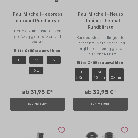
Paul Mitchell - express
Paul Mitchell - Neuro
ionround Rundbürste
Titanium Thermal
Rundbürste
Perfekt zum Frisieren von
großzügigien Locken und
Rundbürste, hilft fliegende
Wellen
Härchen zu verhindern und
sorgt für ein seidig glattes
Bitte Größe: auswählen:
Finish ohne Frizz
L
M
S
Bitte Größe: auswählen:
XL
- L -
- M -
- S -
53mm
43mm
33mm
ab 31,95 €*
ab 32,95 €*
ZUM PRODUKT
ZUM PRODUKT