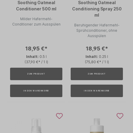
Soothing Oatmeal
Soothing Oatmeal
Conditioner 500 ml
Conditioning Spray 250
ml
Milder Hafermehl-
Conditioner zum Ausspülen
Beruhigender Hafermehl-
Sprühconditioner, ohne
Ausspülen
18,95 €*
18,95 €*
Inhalt:
0.5 l
Inhalt:
0.25 l
(37,90 €* / 1 l)
(75,80 €* / 1 l)
ZUM PRODUKT
ZUM PRODUKT
IN DEN WARENKORB
IN DEN WARENKORB