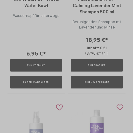
Water Bowl
Calming Lavender Mint
Shampoo 500 ml
Wassernapf für unterwegs
Beruhigendes Shampoo mit
Lavender und Minze
18,95 €*
Inhalt:
0.5 l
6,95 €*
(37,90 €* / 1 l)
ZUM PRODUKT
ZUM PRODUKT
IN DEN WARENKORB
IN DEN WARENKORB