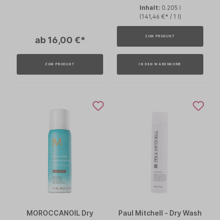
Inhalt:
0.205 l
(141,46 €* / 1 l)
ZUM PRODUKT
ab 16,00 €*
ZUM PRODUKT
IN DEN WARENKORB
MOROCCANOIL Dry
Paul Mitchell - Dry Wash