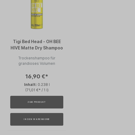
Tigi Bed Head - OH BEE
HIVE Matte Dry Shampoo
Trockenshampoo für
grandioses Volumen
16,90 €*
Inhalt:
0.238 l
(71,01 €* / 1 l)
ZUM PRODUKT
IN DEN WARENKORB