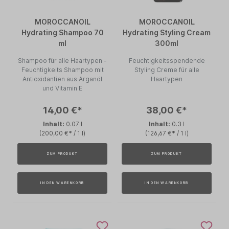
MOROCCANOIL
MOROCCANOIL
Hydrating Shampoo 70
Hydrating Styling Cream
ml
300ml
Shampoo für alle Haartypen -
Feuchtigkeitsspendende
Feuchtigkeits Shampoo mit
Styling Creme für alle
Antioxidantien aus Arganöl
Haartypen
und Vitamin E
14,00 €*
38,00 €*
Inhalt:
0.07 l
Inhalt:
0.3 l
(200,00 €* / 1 l)
(126,67 €* / 1 l)
ZUM PRODUKT
ZUM PRODUKT
IN DEN WARENKORB
IN DEN WARENKORB