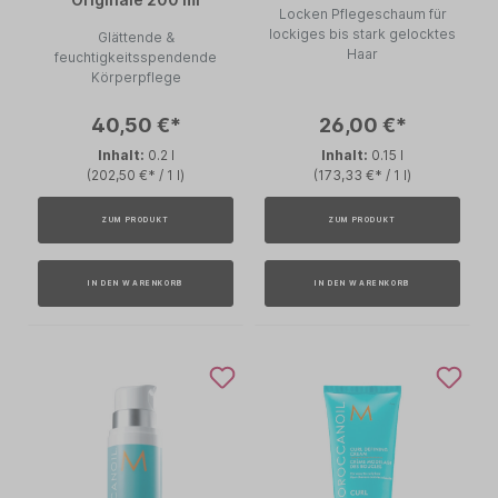
Locken Pflegeschaum für
lockiges bis stark gelocktes
Glättende &
Haar
feuchtigkeitsspendende
Körperpflege
40,50 €*
26,00 €*
Inhalt:
0.2 l
Inhalt:
0.15 l
(202,50 €* / 1 l)
(173,33 €* / 1 l)
ZUM PRODUKT
ZUM PRODUKT
IN DEN WARENKORB
IN DEN WARENKORB