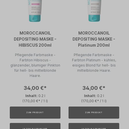
MOROCCANOIL
MOROCCANOIL
DEPOSITING MASKE -
DEPOSITING MASKE -
HIBISCUS 200ml
Platinum 200ml
Pflegende Farbmaske -
Pflegende Farbmaske -
Farbton Hibiscus -
Farbton Platinum - kühles,
glänzender, blumiger Pinkton
eisiges Blond für hell- bis
für hell- bis mittelblonde
mittelblonde Haare.
Haare.
34,00 €*
34,00 €*
Inhalt:
0.2 l
Inhalt:
0.2 l
(170,00 €* / 1 l)
(170,00 €* / 1 l)
ZUM PRODUKT
ZUM PRODUKT