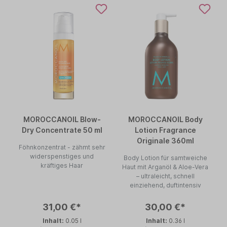
MOROCCANOIL Blow-
MOROCCANOIL Body
Dry Concentrate 50 ml
Lotion Fragrance
Originale 360ml
Föhnkonzentrat - zähmt sehr
widerspenstiges und
Body Lotion für samtweiche
kräftiges Haar
Haut mit Arganöl & Aloe-Vera
– ultraleicht, schnell
einziehend, duftintensiv
31,00 €*
30,00 €*
Inhalt:
0.05 l
Inhalt:
0.36 l