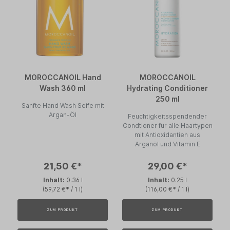
MOROCCANOIL Hand
MOROCCANOIL
Wash 360 ml
Hydrating Conditioner
250 ml
Sanfte Hand Wash Seife mit
Argan-Öl
Feuchtigkeitsspendender
Condtioner für alle Haartypen
mit Antioxidantien aus
Arganöl und Vitamin E
21,50 €*
29,00 €*
Inhalt:
0.36 l
Inhalt:
0.25 l
(59,72 €* / 1 l)
(116,00 €* / 1 l)
ZUM PRODUKT
ZUM PRODUKT