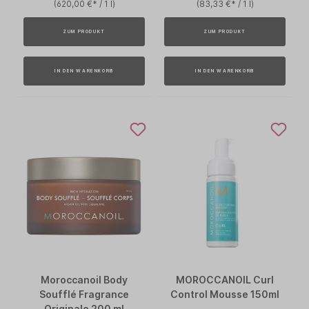
(620,00 €* / 1 l)
(83,33 €* / 1 l)
ZUM PRODUKT
ZUM PRODUKT
IN DEN WARENKORB
IN DEN WARENKORB
Moroccanoil Body
MOROCCANOIL Curl
Soufflé Fragrance
Control Mousse 150ml
Originale 200 ml