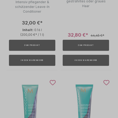
gesträhntes oder graues
Intensiv pflegender &
Haar
schützender Leave-In
Conditioner
32,00 €*
Inhalt:
0.16 l
32,80 €*
(200,00 €* / 1 l)
44,45 €*
ZUM PRODUKT
ZUM PRODUKT
IN DEN WARENKORB
IN DEN WARENKORB