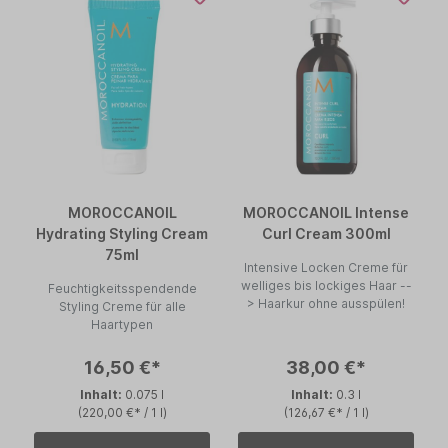
MOROCCANOIL
MOROCCANOIL Intense
Hydrating Styling Cream
Curl Cream 300ml
75ml
Intensive Locken Creme für
welliges bis lockiges Haar --
Feuchtigkeitsspendende
> Haarkur ohne ausspülen!
Styling Creme für alle
Haartypen
16,50 €*
38,00 €*
Inhalt:
0.075 l
Inhalt:
0.3 l
(220,00 €* / 1 l)
(126,67 €* / 1 l)