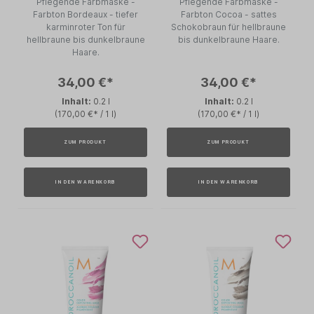
Pflegende Farbmaske -
Pflegende Farbmaske -
Farbton Bordeaux - tiefer
Farbton Cocoa - sattes
karminroter Ton für
Schokobraun für hellbraune
hellbraune bis dunkelbraune
bis dunkelbraune Haare.
Haare.
34,00 €*
34,00 €*
Inhalt:
0.2 l
Inhalt:
0.2 l
(170,00 €* / 1 l)
(170,00 €* / 1 l)
ZUM PRODUKT
ZUM PRODUKT
IN DEN WARENKORB
IN DEN WARENKORB