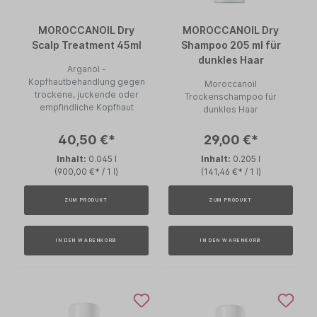
MOROCCANOIL Dry
MOROCCANOIL Dry
Scalp Treatment 45ml
Shampoo 205 ml für
dunkles Haar
Arganöl -
Kopfhautbehandlung gegen
Moroccanoil
trockene, juckende oder
Trockenschampoo für
empfindliche Kopfhaut
dunkles Haar
40,50 €*
29,00 €*
Inhalt:
0.045 l
Inhalt:
0.205 l
(900,00 €* / 1 l)
(141,46 €* / 1 l)
ZUM PRODUKT
ZUM PRODUKT
IN DEN WARENKORB
IN DEN WARENKORB