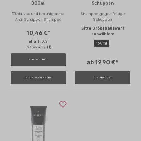
300ml
Schuppen
Effektives und beruhigendes
Shampoo gegen fettige
Anti-Schuppen Shampoo
Schuppen
Bitte Größenauswahl
10,46 €*
auswählen:
Inhalt:
0.3 l
150ml
(34,87 €* / 1 l)
ZUM PRODUKT
ab 19,90 €*
IN DEN WARENKORB
ZUM PRODUKT