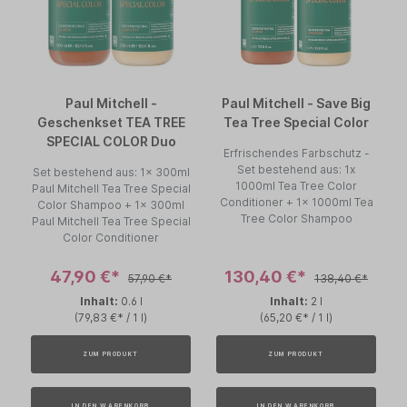
Paul Mitchell -
Paul Mitchell - Save Big
Geschenkset TEA TREE
Tea Tree Special Color
SPECIAL COLOR Duo
Erfrischendes Farbschutz -
Set bestehend aus: 1x
Set bestehend aus: 1x 300ml
1000ml Tea Tree Color
Paul Mitchell Tea Tree Special
Conditioner + 1x 1000ml Tea
Color Shampoo + 1x 300ml
Tree Color Shampoo
Paul Mitchell Tea Tree Special
Color Conditioner
47,90 €*
130,40 €*
57,90 €*
138,40 €*
Inhalt:
0.6 l
Inhalt:
2 l
(79,83 €* / 1 l)
(65,20 €* / 1 l)
ZUM PRODUKT
ZUM PRODUKT
IN DEN WARENKORB
IN DEN WARENKORB