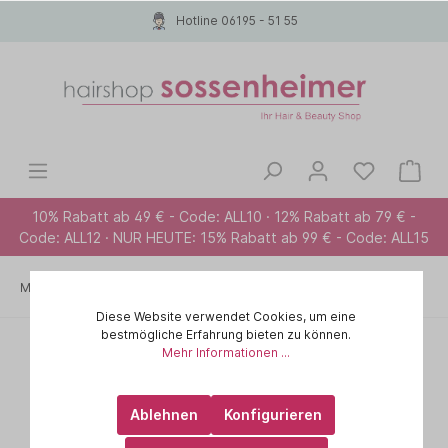
Hotline 06195 - 51 55
10% Rabatt ab 49 € - Code: ALL10 · 12% Rabatt ab 79 € -
Code: ALL12 · NUR HEUTE: 15% Rabatt ab 99 € - Code: ALL15
Marken A-Z
PAUL MITCHELL
TEA TREE SPECIAL COLOR
Diese Website verwendet Cookies, um eine
bestmögliche Erfahrung bieten zu können.
Mehr Informationen ...
Ablehnen
Konfigurieren