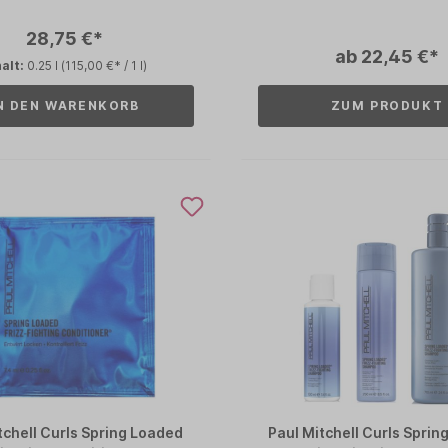
28,75 €*
ab 22,45 €*
halt:
0.25 l
(115,00 €* / 1 l)
N DEN WARENKORB
ZUM PRODUKT
tchell Curls Spring Loaded
Paul Mitchell Curls Spri