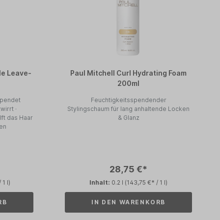
cle Leave-
Paul Mitchell Curl Hydrating Foam
200ml
spendet
Feuchtigkeitsspendender
Stylingschaum für lang anhaltende Locken
ilft das Haar
& Glanz
zen
28,75 €*
 1 l)
Inhalt:
0.2 l
(143,75 €* / 1 l)
RB
IN DEN WARENKORB