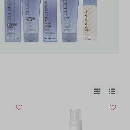
PHYTO
RENE FURTERER
WOODY´S for men