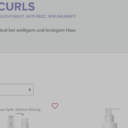
TCHELL
PAUL MITCHELL PET
OLOR
PROFILINE
TEEZER
TIGI