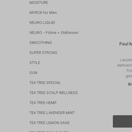
MOISTURE
MVRCK for Men
NEURO LIQUID
NEURO - Föhne + Glätteisen
SMOOTHING
Paul M
SUPER STRONG
Leicht
STYLE
definier
Tro
SUN
ges
TEA TREE SPECIAL
B
TEA TREE SCALP WELLNESS
TEA TREE HEMP
TEA TREE LAVENDER MINT
TEA TREE LEMON SAGE