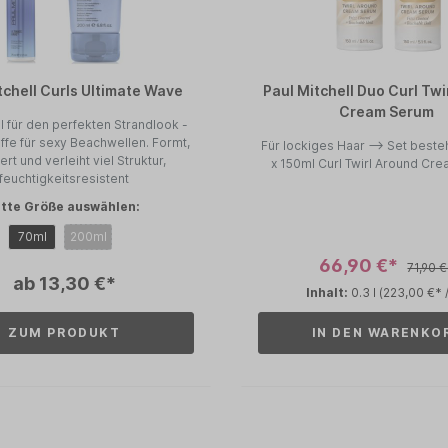
tchell Curls Ultimate Wave
Paul Mitchell Duo Curl Twi
Cream Serum
 für den perfekten Strandlook -
fe für sexy Beachwellen. Formt,
Für lockiges Haar --> Set beste
ert und verleiht viel Struktur,
x 150ml Curl Twirl Around Cr
feuchtigkeitsresistent
itte Größe auswählen:
70ml
200ml
66,90 €*
71,90 
ab 13,30 €*
Inhalt:
0.3 l
(223,00 €* / 
ZUM PRODUKT
IN DEN WARENKO