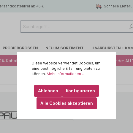
ersandkostenfrei ab 45 €
Schnelle Liefer
PROBIERGRÖSSEN
NEU IM SORTIMENT
HAARBÜRSTEN + KÄ
0% Rabatt ab 49 € - Code: ALL10 · 12% Rabatt ab 79 € - Code: ALL
Diese Website verwendet Cookies, um
eine bestmögliche Erfahrung bieten zu
können.
Mehr Informationen ...
 R.A.W
Blondiertes Haar
CHI
Ablehnen
Konfigurieren
lege
Trockenshampoo
id HAIR
Alle Cookies akzeptieren
rtes Haar
 haircare
Feines Haar
KEMON - Yo Cond
Kopfhaut
ILA
MARULA OIL
IN
OLAPLEX