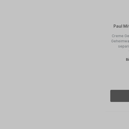
Paul Mi
Creme Gel
Geheimwaf
separi
B