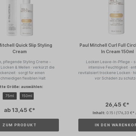
itchell Quick Slip Styling
Paul Mitchell Curl Full Cir
Cream
In Cream 150ml
e, pflegende Styling Creme -
Locken Leave-In-Pflege - 
t Locken & Wellen · verkürzt die
intensive Feuchtigkeit · entwirrt ·
ckenzeit · sorgt für einen
revitalisiert trockene Locken · h
chmeidigen flexiblen Halt
vor Schäden zu schüt
itte Größe: auswählen:
75ml
150ml
26,45 €*
ab 13,45 €*
Inhalt:
0.15 l
(176,33 €* /
ZUM PRODUKT
IN DEN WARENKO