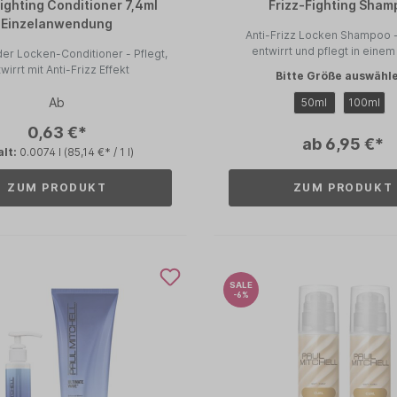
Fighting Conditioner 7,4ml
Frizz-Fighting Sha
Einzelanwendung
Anti-Frizz Locken Shampoo - Reinigt,
entwirrt und pflegt in einem 
der Locken-Conditioner - Pflegt,
wirrt mit Anti-Frizz Effekt
Bitte Größe auswähl
Ab
50ml
100ml
0,63 €*
ab 6,95 €*
alt:
0.0074 l
(85,14 €* / 1 l)
ZUM PRODUKT
ZUM PRODUKT
SALE
-6%