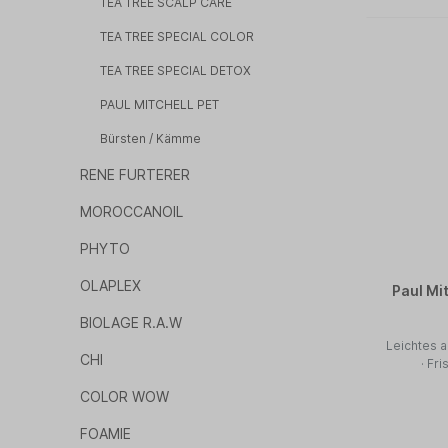
TEA TREE SCALP CARE
TEA TREE SPECIAL COLOR
TEA TREE SPECIAL DETOX
PAUL MITCHELL PET
Bürsten / Kämme
RENE FURTERER
MOROCCANOIL
PHYTO
OLAPLEX
Paul Mi
BIOLAGE R.A.W
Leichtes a
CHI
· Fr
COLOR WOW
FOAMIE