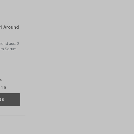
rl Around
hend aus: 2
eam Serum
€*
1 l)
RB