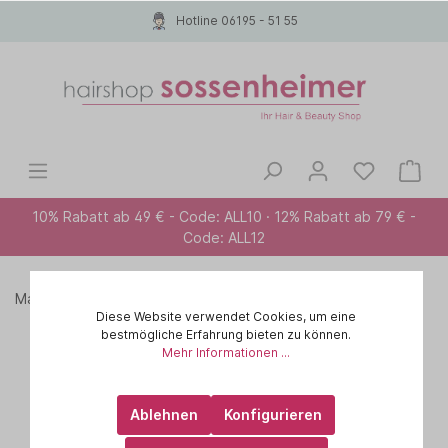
Hotline 06195 - 51 55
10% Rabatt ab 49 € - Code: ALL10 · 12% Rabatt ab 79 € -
Code: ALL12
Marken A-Z
PAUL MITCHELL
Bürsten / Kämme
Diese Website verwendet Cookies, um eine
bestmögliche Erfahrung bieten zu können.
Mehr Informationen ...
Ablehnen
Konfigurieren