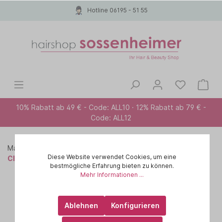
Hotline 06195 - 51 55
10% Rabatt ab 49 € - Code: ALL10 · 12% Rabatt ab 79 € -
Code: ALL12
Marken A-Z
PAUL MITCHELL
CLEAN BEAUTY
Diese Website verwendet Cookies, um eine
Clean Beauty Repair
bestmögliche Erfahrung bieten zu können.
Mehr Informationen ...
Ablehnen
Konfigurieren