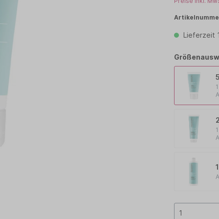
Preise inkl. Mw
TCHELL
PAUL MITCHELL PET
Artikelnumme
Lieferzeit
OLOR
PROFILINE
TEEZER
TIGI
Größenausw
1
A
1
A
A