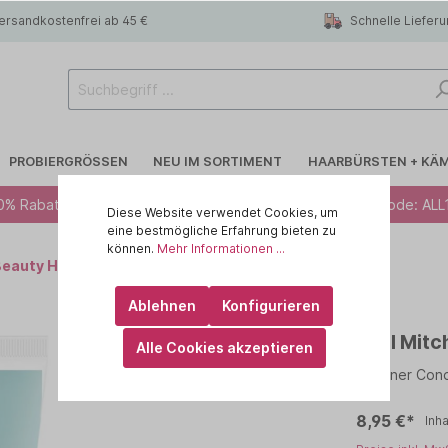
ersandkostenfrei ab 45 €
Schnelle Liefer
PROBIERGRÖSSEN
NEU IM SORTIMENT
HAARBÜRSTEN + KÄ
0% Rabatt ab 49 € - Code: ALL10 · 12% Rabatt ab 79 € - Code: ALL
Diese Website verwendet Cookies, um
eine bestmögliche Erfahrung bieten zu
können.
Mehr Informationen ...
Beauty Hydrate
 R.A.W
Blondiertes Haar
CHI
Ablehnen
Konfigurieren
lege
Trockenshampoo
id HAIR
Paul Mitc
Alle Cookies akzeptieren
rtes Haar
 haircare
Feines Haar
KEMON - Yo Cond
Veganer Condi
Kopfhaut
ILA
MARULA OIL
8,95 €*
Inha
IN
OLAPLEX