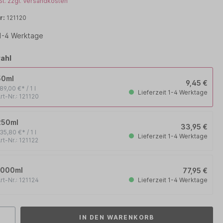
St. zzgl. Versandkosten
PHYTO
r:
121120
 1-4 Werktage
RENE FURTERER
WOODY´S for men
ahl
50ml
9,45 €
89,00 €* / 1 l
Lieferzeit 1-4 Werktage
rt-Nr.: 121120
250ml
33,95 €
35,80 €* / 1 l
Lieferzeit 1-4 Werktage
rt-Nr.: 121122
1000ml
77,95 €
Lieferzeit 1-4 Werktage
rt-Nr.: 121124
IN DEN WARENKORB