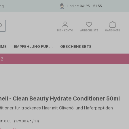
ung
Hotline 06195 - 51 55
MEIN KONTO
WUNSCHLISTE
WARENKORB
MME
EMPFEHLUNG FÜR ...
GESCHENKSETS
12
Glattes Haar
COLOR WOW
Haarausfall
INVISIBOBBLE
hell - Clean Beauty Hydrate Conditioner 50ml
Anti-Schuppen
LIERAC
tioner für trockenes Haar mit Olivenöl und Haferpeptiden
MOROCCANOIL
lt:
0.05 l
(179,00 €* / 1 l)
Papanga