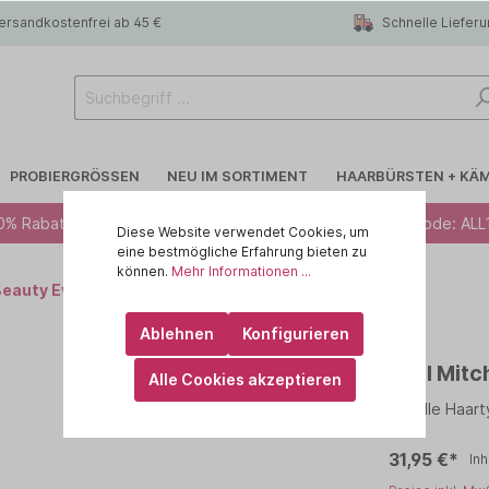
ersandkostenfrei ab 45 €
Schnelle Liefer
PROBIERGRÖSSEN
NEU IM SORTIMENT
HAARBÜRSTEN + KÄ
0% Rabatt ab 49 € - Code: ALL10 · 12% Rabatt ab 79 € - Code: ALL
Diese Website verwendet Cookies, um
eine bestmögliche Erfahrung bieten zu
können.
Mehr Informationen ...
Beauty Everyday
 R.A.W
Blondiertes Haar
CHI
Ablehnen
Konfigurieren
lege
Trockenshampoo
id HAIR
Paul Mitc
Alle Cookies akzeptieren
rtes Haar
 haircare
Feines Haar
KEMON - Yo Cond
Für alle Haar
Kopfhaut
ILA
MARULA OIL
31,95 €*
Inh
IN
OLAPLEX