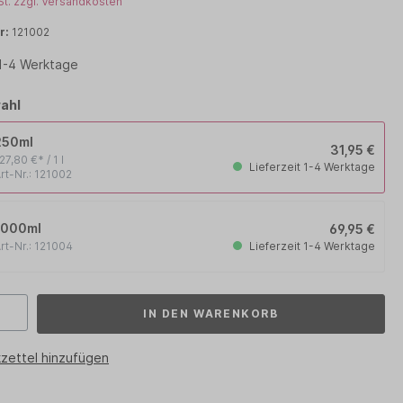
St. zzgl. Versandkosten
PHYTO
r:
121002
 1-4 Werktage
RENE FURTERER
WOODY´S for men
ahl
250ml
31,95 €
27,80 €* / 1 l
Lieferzeit 1-4 Werktage
rt-Nr.: 121002
1000ml
69,95 €
Lieferzeit 1-4 Werktage
rt-Nr.: 121004
IN DEN WARENKORB
zettel hinzufügen