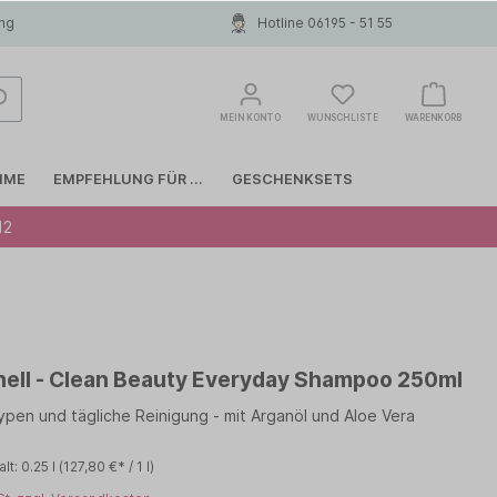
ung
Hotline 06195 - 51 55
MEIN KONTO
WUNSCHLISTE
WARENKORB
MME
EMPFEHLUNG FÜR ...
GESCHENKSETS
12
Glattes Haar
COLOR WOW
Haarausfall
INVISIBOBBLE
hell - Clean Beauty Everyday Shampoo 250ml
Anti-Schuppen
LIERAC
typen und tägliche Reinigung - mit Arganöl und Aloe Vera
MOROCCANOIL
alt:
0.25 l
(127,80 €* / 1 l)
Papanga