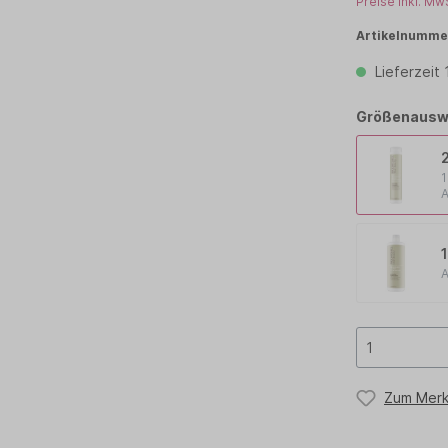
Preise inkl. Mw
TCHELL
PAUL MITCHELL PET
Artikelnumme
Lieferzeit
OLOR
PROFILINE
TEEZER
TIGI
Größenausw
1
A
A
Zum Merk