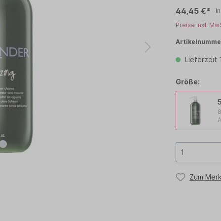
44,45 €*
In
TCHELL
PAUL MITCHELL PET
Preise inkl. Mw
OLOR
PROFILINE
Artikelnumme
TEEZER
TIGI
Lieferzeit
Größe:
8
A
Zum Merk