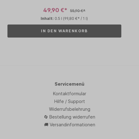
49,90 €*
55,90 €*
Inhalt:
0.5 l
(99,80 €* / 1 l)
IN DEN WARENKORB
Servicemenü
Kontaktformular
Hilfe / Support
Widerrufsbelehrung
🔄 Bestellung widerrufen
🚚 Versandinformationen