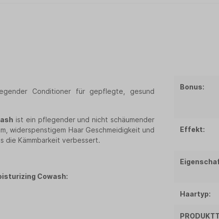
Bonus:
legender Conditioner für gepflegte, gesund
wash
ist ein pflegender und nicht schäumender
Effekt:
enem, widerspenstigem Haar Geschmeidigkeit und
as die Kämmbarkeit verbessert.
Eigenschaf
oisturizing Cowash:
Haartyp:
PRODUKTT