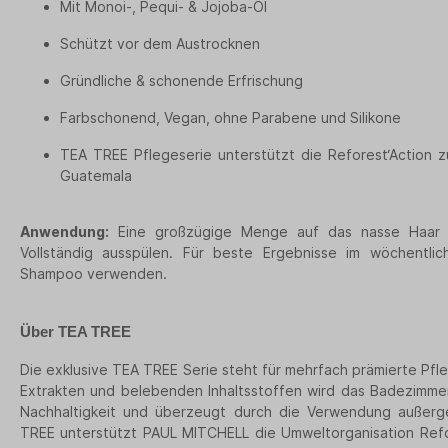
Mit Monoi-, Pequi- & Jojoba-Öl
Schützt vor dem Austrocknen
Gründliche & schonende Erfrischung
Farbschonend, Vegan, ohne Parabene und Silikone
TEA TREE
Pflegeserie unterstützt die Reforest‘Action 
Guatemala
Anwendung:
Eine großzügige Menge auf das nasse Haar ve
Vollständig ausspülen. Für beste Ergebnisse im wöchentli
Shampoo verwenden.
Über
TEA TREE
Die exklusive TEA TREE Serie steht für mehrfach prämierte Pfle
Extrakten und belebenden Inhaltsstoffen wird das Badezimmer 
Nachhaltigkeit und überzeugt durch die Verwendung außerge
TREE unterstützt PAUL MITCHELL die Umweltorganisation Refor