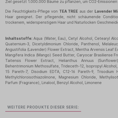
Ziel gesetzt 1.000.000 Bäume zu pflanzen, um CO2-Emissionen
Die Feuchtigkeits-Pflege von
TEA TREE
aus der
Lavender Mi
Haar geeignet.
Der pflegende, nicht schäumende Condition
trockenem, widerspenstigem Haar und Naturlocken Geschmeidig
Inhaltsstoffe:
Aqua (Water, Eau), Cetyl Alcohol, Cetearyl Alc
Quaternium-3, Dicetyldimonium Chloride, Panthenol, Melaleuc
Angustifolia (Lavender) Flower Extract, Mentha Arvensis Leaf E
Mangifera Indica (Mango) Seed Butter, Caryocar Brasiliense Fru
Taitensis Flower Extract, Helianthus Annuus (Sunflower
Behentrimonium Methosulfate, Trideceth-12, Isopropyl Alcohol,
15 Pareth-7, Disodium EDTA, C12-16 Pareth-9, Trisodium 
Methylchloroisothiazolinone, Magnesium Chloride, Methylisot
Parfum (Fragrance), Linalool, Benzyl Alcohol, Limonene
WEITERE PRODUKTE DIESER SERIE: