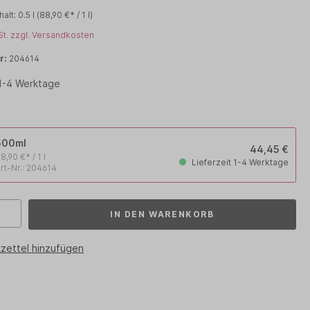
halt:
0.5 l
(88,90 €* / 1 l)
PHYTO
St. zzgl. Versandkosten
RENE FURTERER
r:
204614
WOODY´S for men
 1-4 Werktage
500ml
44,45 €
8,90 €* / 1 l
Lieferzeit 1-4 Werktage
rt-Nr.: 204614
IN DEN WARENKORB
zettel hinzufügen