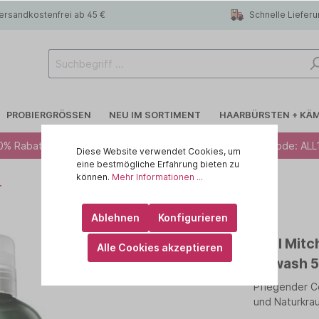
ersandkostenfrei ab 45 €
Schnelle Liefer
PROBIERGRÖSSEN
NEU IM SORTIMENT
HAARBÜRSTEN + KÄ
0% Rabatt ab 49 € - Code: ALL10 · 12% Rabatt ab 79 € - Code: ALL
Diese Website verwendet Cookies, um
eine bestmögliche Erfahrung bieten zu
können.
Mehr Informationen ...
T
 R.A.W
Blondiertes Haar
CHI
Ablehnen
Konfigurieren
lege
Trockenshampoo
id HAIR
Paul Mitc
Alle Cookies akzeptieren
rtes Haar
 haircare
Feines Haar
KEMON - Yo Cond
Cowash 
Pflegender C
Kopfhaut
ILA
MARULA OIL
und Naturkra
IN
OLAPLEX