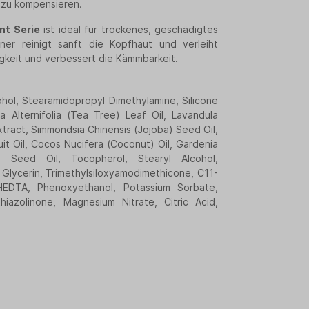
 zu kompensieren.
nt Serie
ist ideal für trockenes, geschädigtes
er reinigt sanft die Kopfhaut und verleiht
keit und verbessert die Kämmbarkeit.
ohol, Stearamidopropyl Dimethylamine, Silicone
a Alternifolia (Tea Tree) Leaf Oil, Lavandula
xtract, Simmondsia Chinensis (Jojoba) Seed Oil,
it Oil, Cocos Nucifera (Coconut) Oil, Gardenia
) Seed Oil, Tocopherol, Stearyl Alcohol,
 Glycerin, Trimethylsiloxyamodimethicone, C11-
HEDTA, Phenoxyethanol, Potassium Sorbate,
hiazolinone, Magnesium Nitrate, Citric Acid,