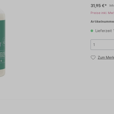
31,95 €*
Inh
TCHELL
PAUL MITCHELL PET
Preise inkl. Mw
OLOR
PROFILINE
Artikelnumme
TEEZER
TIGI
Lieferzeit
Zum Merk