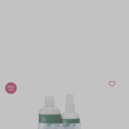
SALE
-10%