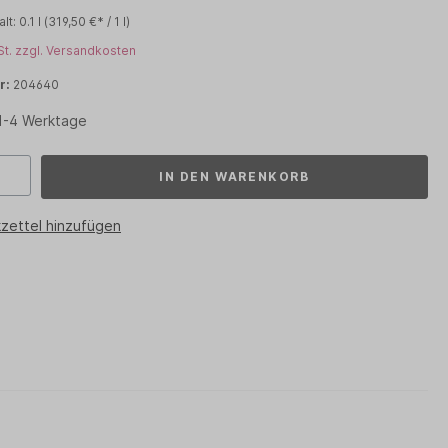
alt:
0.1 l
(319,50 €* / 1 l)
PHYTO
St. zzgl. Versandkosten
RENE FURTERER
r:
204640
WOODY´S for men
 1-4 Werktage
IN DEN WARENKORB
zettel hinzufügen