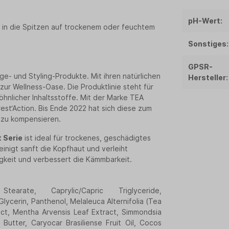
pH-Wert:
 in die Spitzen auf trockenem oder feuchtem
Sonstiges:
GPSR-
ge- und Styling-Produkte. Mit ihren natürlichen
Hersteller:
ur Wellness-Oase. Die Produktlinie steht für
nlicher Inhaltsstoffe. Mit der Marke TEA
st‘Action. Bis Ende 2022 hat sich diese zum
 zu kompensieren.
 Serie
ist ideal für trockenes, geschädigtes
nigt sanft die Kopfhaut und verleiht
keit und verbessert die Kämmbarkeit.
arate, Caprylic/Capric Triglyceride,
ycerin, Panthenol, Melaleuca Alternifolia (Tea
ract, Mentha Arvensis Leaf Extract, Simmondsia
Butter, Caryocar Brasiliense Fruit Oil, Cocos