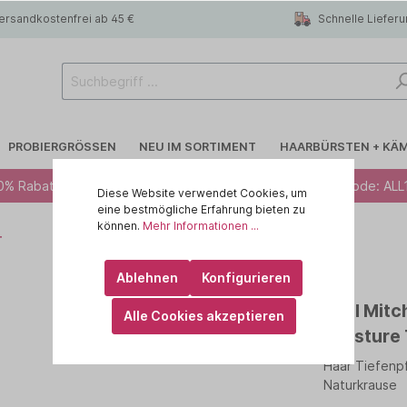
ersandkostenfrei ab 45 €
Schnelle Liefer
PROBIERGRÖSSEN
NEU IM SORTIMENT
HAARBÜRSTEN + KÄ
0% Rabatt ab 49 € - Code: ALL10 · 12% Rabatt ab 79 € - Code: ALL
Diese Website verwendet Cookies, um
eine bestmögliche Erfahrung bieten zu
können.
Mehr Informationen ...
T
 R.A.W
Blondiertes Haar
CHI
Ablehnen
Konfigurieren
lege
Trockenshampoo
id HAIR
Paul Mitc
Alle Cookies akzeptieren
rtes Haar
 haircare
Feines Haar
KEMON - Yo Cond
Moisture
Haar Tiefenp
Kopfhaut
ILA
MARULA OIL
Naturkrause
IN
OLAPLEX