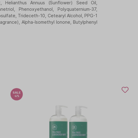
t, Helianthus Annuus (Sunflower) Seed Oil,
etriol, Phenoxyethanol, Polyquaternium-37,
sulfate, Trideceth-10, Cetearyl Alcohol, PPG-1
ragrance), Alpha-Isomethyl Ionone, Butylphenyl
SALE
-6%