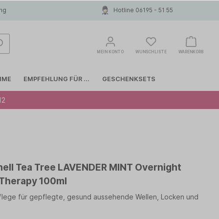
ung
Hotline 06195 - 51 55
MEIN KONTO
WUNSCHLISTE
WARENKORB
MME
EMPFEHLUNG FÜR ...
GESCHENKSETS
12
Glattes Haar
COLOR WOW
Haarausfall
INVISIBOBBLE
hell Tea Tree LAVENDER MINT Overnight
Anti-Schuppen
LIERAC
 Therapy 100ml
flege für gepflegte, gesund aussehende Wellen, Locken und
MOROCCANOIL
Papanga