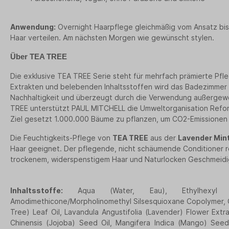
Anwendung:
Overnight Haarpflege gleichmäßig vom Ansatz bis
Haar verteilen. Am nächsten Morgen wie gewünscht stylen.
Über
TEA TREE
Die exklusive TEA TREE Serie steht für mehrfach prämierte Pfle
Extrakten und belebenden Inhaltsstoffen wird das Badezimmer z
Nachhaltigkeit und überzeugt durch die Verwendung außergewöh
TREE unterstützt PAUL MITCHELL die Umweltorganisation Refore
Ziel gesetzt 1.000.000 Bäume zu pflanzen, um CO2-Emissionen
Die Feuchtigkeits-Pflege von
TEA TREE
aus der
Lavender Mint
Haar geeignet.
Der pflegende, nicht schäumende Conditioner rei
trockenem, widerspenstigem Haar und Naturlocken Geschmeidig
Inhaltsstoffe:
Aqua (Water, Eau), Ethylhexyl Ste
Amodimethicone/Morpholinomethyl Silsesquioxane Copolymer, Gl
Tree) Leaf Oil, Lavandula Angustifolia (Lavender) Flower Ext
Chinensis (Jojoba) Seed Oil, Mangifera Indica (Mango) Seed 