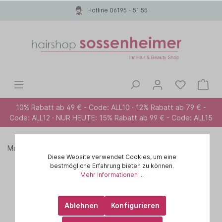
Hotline 06195 - 51 55
10% Rabatt ab 49 € - Code: ALL10 · 12% Rabatt ab 79 € -
Code: ALL12 · NUR HEUTE: 15% Rabatt ab 99 € - Code: ALL15
Marken A-Z
PAUL MITCHELL
COLOR CARE
Diese Website verwendet Cookies, um eine
bestmögliche Erfahrung bieten zu können.
Mehr Informationen ...
Ablehnen
Konfigurieren