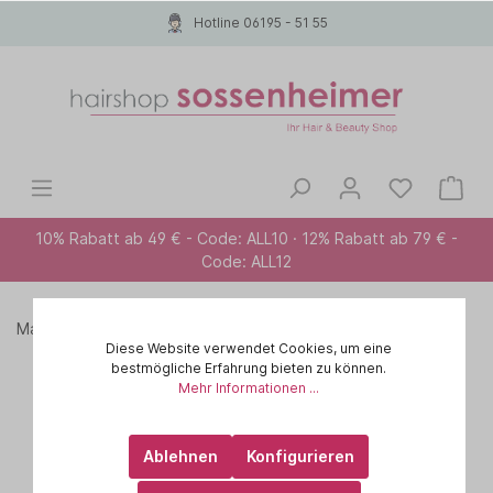
Hotline 06195 - 51 55
10% Rabatt ab 49 € - Code: ALL10 · 12% Rabatt ab 79 € -
Code: ALL12
Marken A-Z
PAUL MITCHELL
COLOR CARE
Diese Website verwendet Cookies, um eine
bestmögliche Erfahrung bieten zu können.
Mehr Informationen ...
Ablehnen
Konfigurieren