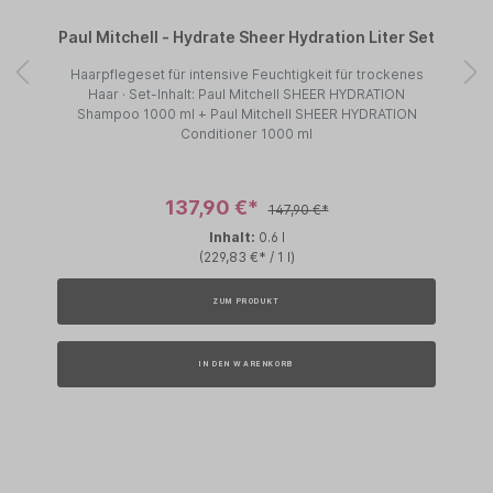
Paul Mitchell - Hydrate Sheer Hydration Liter Set
Haarpflegeset für intensive Feuchtigkeit für trockenes
Haar · Set-Inhalt: Paul Mitchell SHEER HYDRATION
Shampoo 1000 ml + Paul Mitchell SHEER HYDRATION
Conditioner 1000 ml
137,90 €*
147,90 €*
Inhalt:
0.6 l
(229,83 €* / 1 l)
ZUM PRODUKT
IN DEN WARENKORB