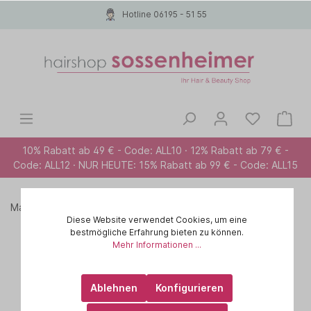
Hotline 06195 - 51 55
10% Rabatt ab 49 € - Code: ALL10 · 12% Rabatt ab 79 € -
Code: ALL12 · NUR HEUTE: 15% Rabatt ab 99 € - Code: ALL15
Marken A-Z
PAUL MITCHELL
MOISTURE
Diese Website verwendet Cookies, um eine
bestmögliche Erfahrung bieten zu können.
Mehr Informationen ...
Ablehnen
Konfigurieren