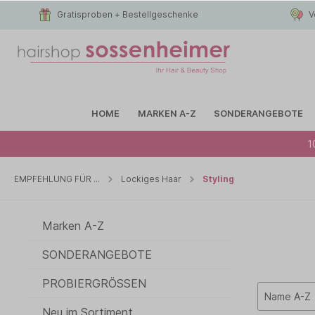
Gratisproben + Bestellgeschenke
V
HOME
MARKEN A-Z
SONDERANGEBOTE
1
Zur Kategorie Marken A-Z
Zur Kategorie EMPFEHLUNG FÜR ...
EMPFEHLUNG FÜR ...
Lockiges Haar
Styling
Alle Haartypen
Anti-Frizz
BIOLAGE
Alle
A
B
C
D
E
Marken A-Z
Hitzeschutz
Sonnenpf
FOAMIE
F
G
H
I
J
K
SONDERANGEBOTE
Trockenes Haar
L
M
N
O
P
Q
Strapazie
it´s a 10
R
S
T
U
V
W
PROBIERGRÖSSEN
Lockiges Haar
Sensible 
MARIA N
X
Y
Z
#
Neu im Sortiment
NATUCA