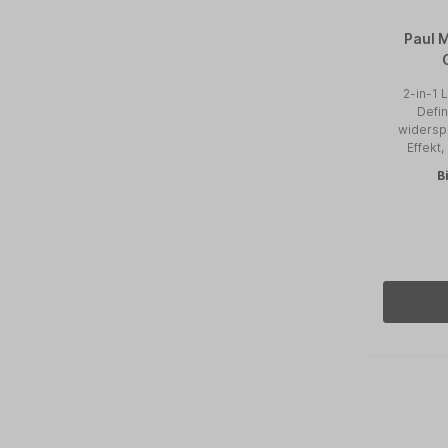
Paul M
2-in-1 
Defin
widerspe
Effekt
B