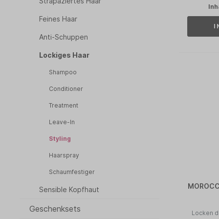
Strapaziertes Haar
Inh
Feines Haar
I
Anti-Schuppen
Lockiges Haar
Shampoo
Conditioner
Treatment
Leave-In
Styling
Haarspray
Schaumfestiger
MOROCCA
Sensible Kopfhaut
Geschenksets
Locken d