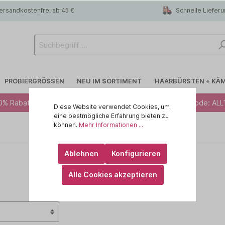
ersandkostenfrei ab 45 €
Schnelle Liefer
PROBIERGRÖSSEN
NEU IM SORTIMENT
HAARBÜRSTEN + KÄ
0% Rabatt ab 49 € - Code: ALL10 · 12% Rabatt ab 79 € - Code: ALL
Diese Website verwendet Cookies, um
eine bestmögliche Erfahrung bieten zu
können.
Mehr Informationen ...
 R.A.W
Blondiertes Haar
CHI
Ablehnen
Konfigurieren
lege
Trockenshampoo
id HAIR
Alle Cookies akzeptieren
rtes Haar
 haircare
Feines Haar
KEMON - Yo Cond
Kopfhaut
ILA
MARULA OIL
IN
OLAPLEX