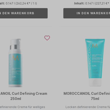
alt:
0.147 l
(262,24 €* / 1 l)
Inhalt:
0.147 l
(227,21 €* /
N DEN WARENKORB
IN DEN WARENKO
NOIL Curl Defining Cream
MOROCCANOIL Curl Defin
250ml
75ml
efinierende Creme für welliges
Locken definierende Creme fü