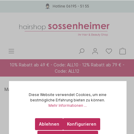
Hotline 06195 - 51 55
10% Rabatt ab 49 € - Code: ALL10 · 12% Rabatt ab 79 € -
Code: ALL12
Marken A-Z
PAUL MITCHELL
EXTRA BODY
Diese Website verwendet Cookies, um eine
bestmögliche Erfahrung bieten zu können.
Mehr Informationen ...
Ablehnen
Konfigurieren