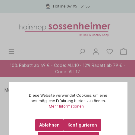
Hotline 06195 - 51 55
10% Rabatt ab 49 € - Code: ALL10 · 12% Rabatt ab 79 € -
Code: ALL12
Marken A-Z
PAUL MITCHELL
TEA TREE SCALP CARE
Diese Website verwendet Cookies, um eine
bestmögliche Erfahrung bieten zu können.
Mehr Informationen ...
Ablehnen
Konfigurieren