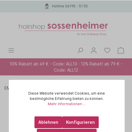
Hotline 06195 - 51 55
10% Rabatt ab 49 € - Code: ALL10 · 12% Rabatt ab 79 € -
Code: ALL12
EMPFEHLUNG FÜR ...
Alle Haartypen
Haarspray
Diese Website verwendet Cookies, um eine
bestmögliche Erfahrung bieten zu können.
Mehr Informationen ...
Ablehnen
Konfigurieren