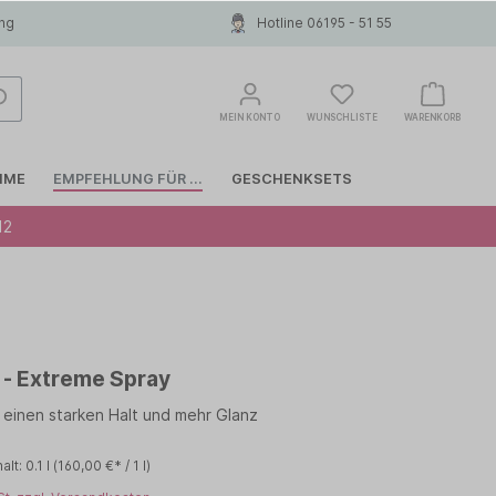
ung
Hotline 06195 - 51 55
MEIN KONTO
WUNSCHLISTE
WARENKORB
MME
EMPFEHLUNG FÜR ...
GESCHENKSETS
12
Glattes Haar
COLOR WOW
Haarausfall
INVISIBOBBLE
a - Extreme Spray
Anti-Schuppen
LIERAC
 einen starken Halt und mehr Glanz
MOROCCANOIL
halt:
0.1 l
(160,00 €* / 1 l)
Papanga