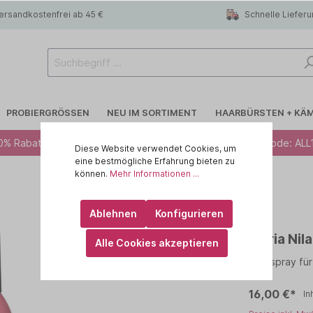
ersandkostenfrei ab 45 €
Schnelle Liefer
PROBIERGRÖSSEN
NEU IM SORTIMENT
HAARBÜRSTEN + KÄ
0% Rabatt ab 49 € - Code: ALL10 · 12% Rabatt ab 79 € - Code: ALL
Diese Website verwendet Cookies, um
eine bestmögliche Erfahrung bieten zu
können.
Mehr Informationen ...
 R.A.W
Blondiertes Haar
CHI
Ablehnen
Konfigurieren
lege
Trockenshampoo
id HAIR
Maria Nil
Alle Cookies akzeptieren
rtes Haar
 haircare
Feines Haar
KEMON - Yo Cond
Haarspray für
Kopfhaut
ILA
MARULA OIL
16,00 €*
In
IN
OLAPLEX