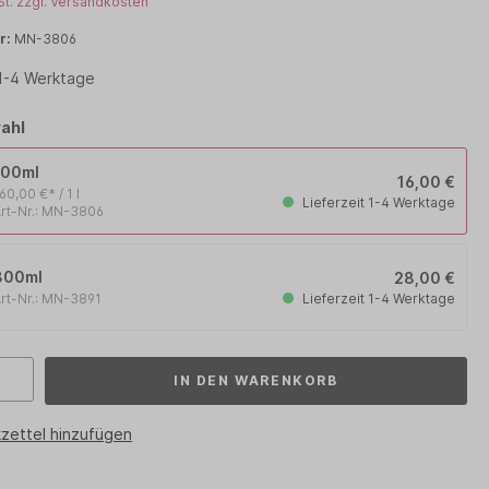
St. zzgl. Versandkosten
PHYTO
r:
MN-3806
 1-4 Werktage
RENE FURTERER
WOODY´S for men
ahl
100ml
16,00 €
60,00 €* / 1 l
Lieferzeit 1-4 Werktage
rt-Nr.: MN-3806
300ml
28,00 €
Lieferzeit 1-4 Werktage
rt-Nr.: MN-3891
IN DEN WARENKORB
zettel hinzufügen