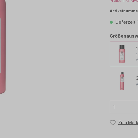
Preise inkl. Mw
TCHELL
PAUL MITCHELL PET
Artikelnumme
Lieferzeit
OLOR
PROFILINE
TEEZER
TIGI
Größenausw
1
A
A
Zum Merk