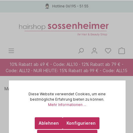
Hotline 06195 - 51 55
10% Rabatt ab 49 € - Code: ALL10 · 12% Rabatt ab 79 € -
Code: ALL12 · NUR HEUTE: 15% Rabatt ab 99 € - Code: ALL15
Marken A-Z
MOROCCANOIL
STYLING
Diese Website verwendet Cookies, um eine
bestmögliche Erfahrung bieten zu können.
Mehr Informationen ...
Ablehnen
Konfigurieren