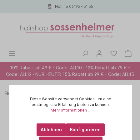
Hotline 06195 - 51 55
10% Rabatt ab 49 € - Code: ALL10 · 12% Rabatt ab 79 € -
Code: ALL12 · NUR HEUTE: 15% Rabatt ab 99 € - Code: ALL15
EMPFEHLUNG FÜR ...
Alle Haartypen
Shampoo
Diese Website verwendet Cookies, um eine
bestmögliche Erfahrung bieten zu können.
Mehr Informationen ...
Ablehnen
Konfigurieren