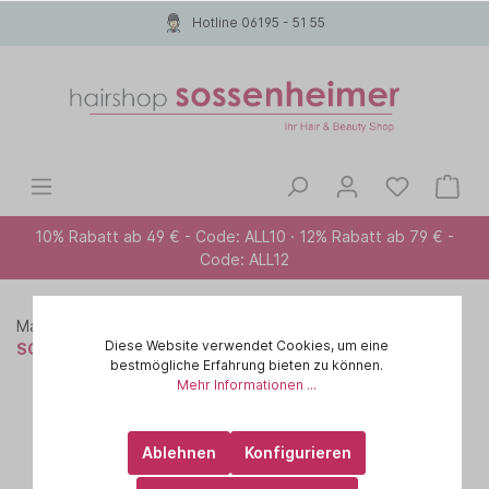
Hotline 06195 - 51 55
10% Rabatt ab 49 € - Code: ALL10 · 12% Rabatt ab 79 € -
Code: ALL12
Marken A-Z
PAUL MITCHELL
STYLE
Diese Website verwendet Cookies, um eine
SOFT STYLE - Sanftes Styling
bestmögliche Erfahrung bieten zu können.
Mehr Informationen ...
Ablehnen
Konfigurieren